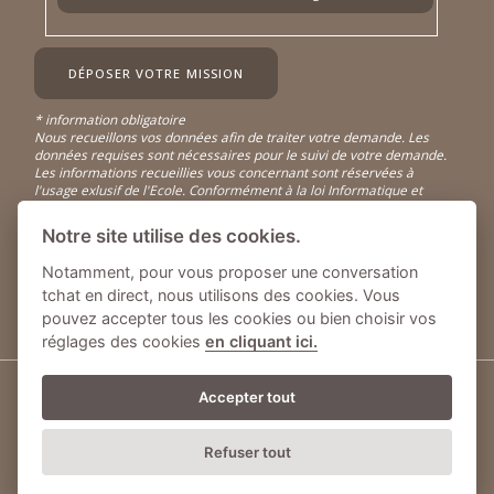
* information obligatoire
Nous recueillons vos données afin de traiter votre demande. Les
données requises sont nécessaires pour le suivi de votre demande.
Les informations recueillies vous concernant sont réservées à
l'usage exlusif de l'Ecole. Conformément à la loi Informatique et
Libertés (loi n° 78-17 du 6 janvier 1978 relative à l'informatique, aux
fichiers et aux libertés), vous disposez d'un droit d'accès, de
Notre site utilise des cookies.
rectification et de suppression de vos données. Vous seul pouvez
exercer ces droits sur vos propres données. Vous pouvez nous
Notamment, pour vous proposer une conversation
contacter
en cliquant ici
. Vous pouvez consulter notre
politique de
tchat en direct, nous utilisons des cookies. Vous
confidentialité
.
pouvez accepter tous les cookies ou bien choisir vos
réglages des cookies
en cliquant ici.
Accepter tout
© Intérieur Déco - Tous droits réservés
Mentions légales
-
Politique de confidentialité
Refuser tout