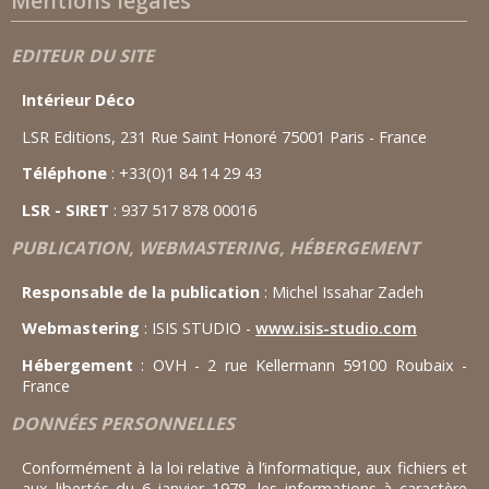
Mentions légales
EDITEUR DU SITE
Intérieur Déco
LSR Editions, 231 Rue Saint Honoré 75001 Paris - France
Téléphone
: +33(0)1 84 14 29 43
LSR - SIRET
: 937 517 878 00016
PUBLICATION, WEBMASTERING, HÉBERGEMENT
Responsable de la publication
: Michel Issahar Zadeh
Webmastering
: ISIS STUDIO -
www.isis-studio.com
Hébergement
: OVH - 2 rue Kellermann 59100 Roubaix -
France
DONNÉES PERSONNELLES
Conformément à la loi relative à l’informatique, aux fichiers et
aux libertés du 6 janvier 1978, les informations à caractère