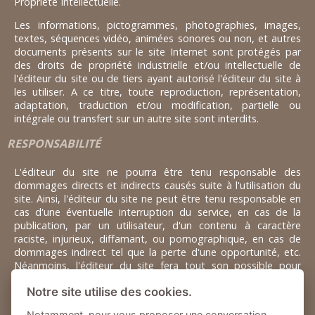
Propriété Intellectuelle.
Les informations, pictogrammes, photographies, images,
textes, séquences vidéo, animées sonores ou non, et autres
documents présents sur le site Internet sont protégés par
des droits de propriété industrielle et/ou intellectuelle de
l'éditeur du site ou de tiers ayant autorisé l'éditeur du site à
les utiliser. A ce titre, toute reproduction, représentation,
adaptation, traduction et/ou modification, partielle ou
intégrale ou transfert sur un autre site sont interdits.
RESPONSABILITÉ
L'éditeur du site ne pourra être tenu responsable des
dommages directs et indirects causés suite à l'utilisation du
site. Ainsi, l'éditeur du site ne peut être tenu responsable en
cas d'une éventuelle interruption du service, en cas de la
publication, par un utilisateur, d'un contenu à caractère
raciste, injurieux, diffamant, ou pornographique, en cas de
dommages indirect tel que la perte d'une opportunité, etc.
Néanmoins, l'éditeur du site fera tout son possible pour
rétablir, au plus vite, la bonne marche de son service en cas
Notre site utilise des cookies.
d'incident ainsi que pour supprimer les éventuels contenus
douteux.
Notamment, pour vous proposer une conversation