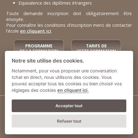
Equivalence des diplômes étrangers
Toute demande inscription doit obligatoirement être
envoyée.
Pour connaître les conditions d'inscription merci de contacter
l'école
en cliquant ici
.
PROGRAMME
TARIFS DE
DE LA FORMATION
CETTE FORMATION
Notre site utilise des cookies.
INSCRIPTION
INSCRIPTION
Notamment, pour vous proposer une conversation
1
ANNÉE
2
ANNÉE
ÈRE
ÈME
tchat en direct, nous utilisons des cookies. Vous
pouvez accepter tous les cookies ou bien choisir vos
réglages des cookies
en cliquant ici.
Accepter tout
© Intérieur Déco - Tous droits réservés
Mentions légales
-
Politique de confidentialité
Refuser tout