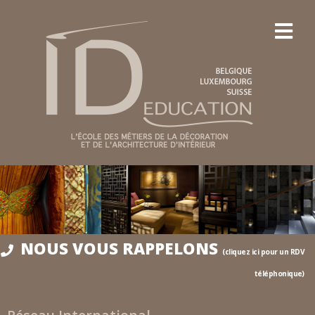
NOUS VOUS RAPPELONS
(cliquez ici pour un RDV
téléphonique)